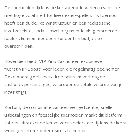
De toernooien tijdens de kerstperiode variëren van slots
met hoge volatiliteit tot live dealer‑spellen. Elk toernooi
heeft een duidelijke winstructuur en een realistische
inzetvereiste, zodat zowel beginnende als gevorderde
spelers kunnen meedoen zonder hun budget te
overschrijden.
Bovendien biedt VIP Zino Casino een exclusieve
“Kerst‑VIP‑Boost” voor leden die regelmatig deelnemen.
Deze boost geeft extra free spins en verhoogde
cashback‑percentages, waardoor de totale waarde van je
inzet stijgt.
Kortom, de combinatie van een veilige licentie, snelle
uitbetalingen en feestelijke toernooien maakt dit platform
tot een uitstekende keuze voor spelers die tijdens de kerst
willen genieten zonder risico’s te nemen.