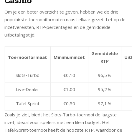
Casino
Om je een beter overzicht te geven, hebben we de drie
populairste toernooiformaten naast elkaar gezet. Let op de
inzetvereisten, RTP‑percentages en de gemiddelde
uitbetalingstijd.
Gemiddelde
Toernooiformaat
Minimuminzet
Uit
RTP
Slots‑Turbo
€0,10
96,5 %
Live‑Dealer
€1,00
95,2 %
Tafel‑Sprint
€0,50
97,1 %
Zoals je ziet, biedt het Slots‑Turbo‑toernooi de laagste
inzet, ideaal voor spelers met een klein budget. Het
Tafel‑Sprint‑toernooi heeft de hoogste RTP, waardoor de