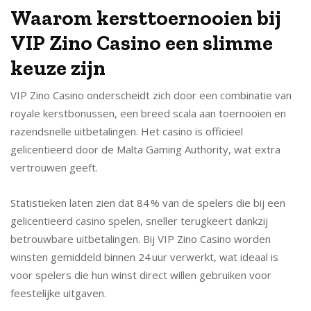
Waarom kersttoernooien bij
VIP Zino Casino een slimme
keuze zijn
VIP Zino Casino onderscheidt zich door een combinatie van
royale kerstbonussen, een breed scala aan toernooien en
razendsnelle uitbetalingen. Het casino is officieel
gelicentieerd door de Malta Gaming Authority, wat extra
vertrouwen geeft.
Statistieken laten zien dat 84 % van de spelers die bij een
gelicentieerd casino spelen, sneller terugkeert dankzij
betrouwbare uitbetalingen. Bij VIP Zino Casino worden
winsten gemiddeld binnen 24 uur verwerkt, wat ideaal is
voor spelers die hun winst direct willen gebruiken voor
feestelijke uitgaven.