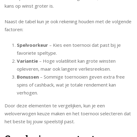
kans op winst groter is.
Naast de tabel kun je ook rekening houden met de volgende
factoren:
Spelvoorkeur
– Kies een toernooi dat past bij je
favoriete speltype.
Variantie
– Hoge volatiliteit kan grote winsten
opleveren, maar ook langere verliesreeksen.
Bonussen
– Sommige toernooien geven extra free
spins of cashback, wat je totale rendement kan
verhogen.
Door deze elementen te vergelijken, kun je een
weloverwogen keuze maken en het toernooi selecteren dat
het beste bij jouw speelstijl past.