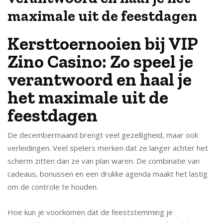
maximale uit de feestdagen
Kersttoernooien bij VIP
Zino Casino: Zo speel je
verantwoord en haal je
het maximale uit de
feestdagen
De decembermaand brengt veel gezelligheid, maar ook
verleidingen. Veel spelers merken dat ze langer achter het
scherm zitten dan ze van plan waren. De combinatie van
cadeaus, bonussen en een drukke agenda maakt het lastig
om de controle te houden.
Hoe kun je voorkomen dat de feeststemming je