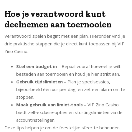
Hoe je verantwoord kunt
deelnemen aan toernooien
Verantwoord spelen begint met een plan. Hieronder vind je
drie praktische stappen die je direct kunt toepassen bij VIP
Zino Casino:
Stel een budget in
– Bepaal vooraf hoeveel je wilt
besteden aan toernooien en houd je hier strikt aan.
Gebruik tijdslimieten
– Plan je speelsessies,
bijvoorbeeld één uur per dag, en zet een alarm om te
stoppen.
Maak gebruik van limiet‑tools
– VIP Zino Casino
biedt zelf‑exclusie‑opties en stortingslimieten via de
accountinstellingen.
Deze tips helpen je om de feestelijke sfeer te behouden