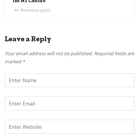
im N1 Casino
Previous post
Leave a Reply
Your email address will not be published.
Required fields are
marked
*