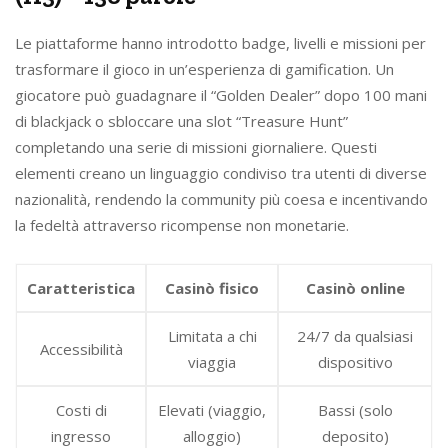
Le piattaforme hanno introdotto badge, livelli e missioni per
trasformare il gioco in un’esperienza di gamification. Un
giocatore può guadagnare il “Golden Dealer” dopo 100 mani
di blackjack o sbloccare una slot “Treasure Hunt”
completando una serie di missioni giornaliere. Questi
elementi creano un linguaggio condiviso tra utenti di diverse
nazionalità, rendendo la community più coesa e incentivando
la fedeltà attraverso ricompense non monetarie.
Caratteristica
Casinò fisico
Casinò online
Limitata a chi
24/7 da qualsiasi
Accessibilità
viaggia
dispositivo
Costi di
Elevati (viaggio,
Bassi (solo
ingresso
alloggio)
deposito)