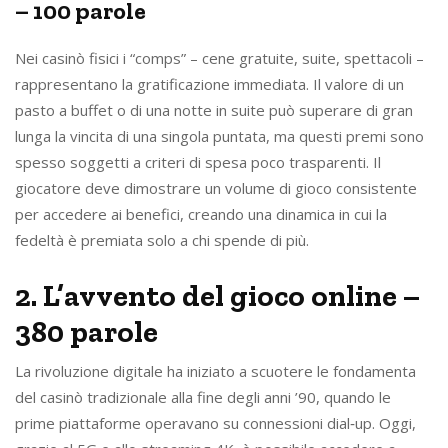
– 100 parole
Nei casinò fisici i “comps” – cene gratuite, suite, spettacoli –
rappresentano la gratificazione immediata. Il valore di un
pasto a buffet o di una notte in suite può superare di gran
lunga la vincita di una singola puntata, ma questi premi sono
spesso soggetti a criteri di spesa poco trasparenti. Il
giocatore deve dimostrare un volume di gioco consistente
per accedere ai benefici, creando una dinamica in cui la
fedeltà è premiata solo a chi spende di più.
2. L’avvento del gioco online –
380 parole
La rivoluzione digitale ha iniziato a scuotere le fondamenta
del casinò tradizionale alla fine degli anni ’90, quando le
prime piattaforme operavano su connessioni dial‑up. Oggi,