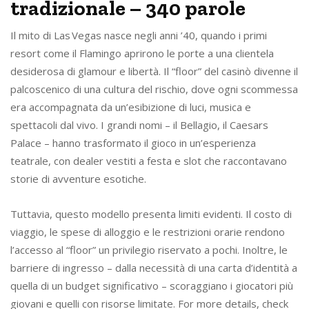
tradizionale – 340 parole
Il mito di Las Vegas nasce negli anni ’40, quando i primi
resort come il Flamingo aprirono le porte a una clientela
desiderosa di glamour e libertà. Il “floor” del casinò divenne il
palcoscenico di una cultura del rischio, dove ogni scommessa
era accompagnata da un’esibizione di luci, musica e
spettacoli dal vivo. I grandi nomi – il Bellagio, il Caesars
Palace – hanno trasformato il gioco in un’esperienza
teatrale, con dealer vestiti a festa e slot che raccontavano
storie di avventure esotiche.
Tuttavia, questo modello presenta limiti evidenti. Il costo di
viaggio, le spese di alloggio e le restrizioni orarie rendono
l’accesso al “floor” un privilegio riservato a pochi. Inoltre, le
barriere di ingresso – dalla necessità di una carta d’identità a
quella di un budget significativo – scoraggiano i giocatori più
giovani e quelli con risorse limitate. For more details, check